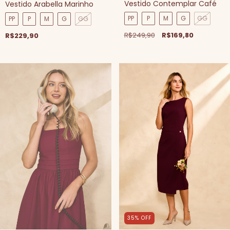
Vestido Contemplar Café
Vestido Arabella Marinho
PP
P
M
G
GG
PP
P
M
G
GG
R$249,90
R$169,80
R$229,90
35
%
OFF