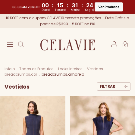
00
:
15
:
31
:
21
Ver Produtos
08.08 até 70%OFF
Dia(s)
Hora(s)
Min(s)
Seg(s)
10%OFF com o cupom CELAVIE10 *exceto promoções - Frete Grátis a
partir de R$399 - 5%OFF no PIX
0
Início
.
Todos os Produtos
.
Looks Inteiros
.
Vestidos
.
breadcrumbs.cor
.
breadcrumbs.amarelo
Vestidos
FILTRAR