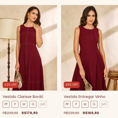
22
%
OFF
26
%
OFF
Vestido Clarisse Bordô
Vestido Entregar Vinho
PP
P
M
G
GG
PP
P
M
G
GG
R$229,90
R$179,80
R$229,90
R$169,80