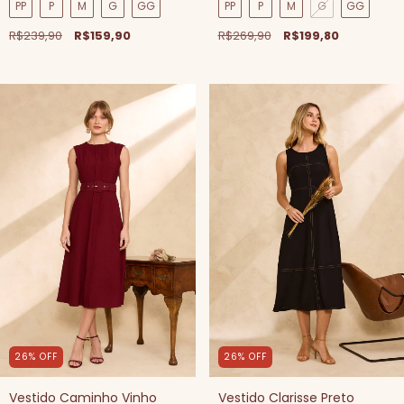
PP
P
M
G
GG
PP
P
M
G
GG
R$239,90
R$159,90
R$269,90
R$199,80
26
%
OFF
26
%
OFF
Vestido Caminho Vinho
Vestido Clarisse Preto