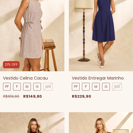
21
%
OFF
Vestido Celina Cacau
Vestido Entregar Marinho
PP
P
M
G
GG
PP
P
M
G
GG
R$189,90
R$149,80
R$229,90