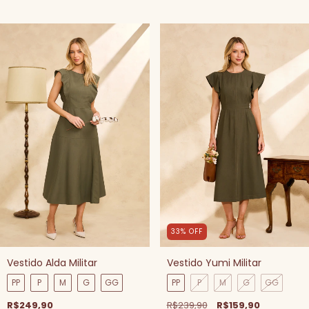
33
%
OFF
Vestido Alda Militar
Vestido Yumi Militar
PP
P
M
G
GG
PP
P
M
G
GG
R$249,90
R$239,90
R$159,90