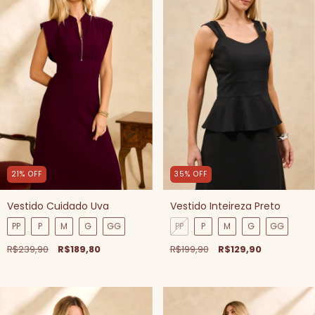
21
%
OFF
35
%
OFF
Vestido Cuidado Uva
Vestido Inteireza Preto
PP
P
M
G
GG
PP
P
M
G
GG
R$239,90
R$189,80
R$199,90
R$129,90