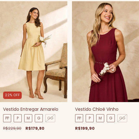
22
%
OFF
Vestido Entregar Amarelo
Vestido Chloé Vinho
PP
P
M
G
GG
PP
P
M
G
GG
R$229,90
R$179,80
R$199,90