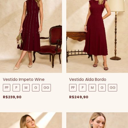
Vestido Impeto Wine
Vestido Alda Bordo
PP
P
M
G
GG
PP
P
M
G
GG
R$239,90
R$249,90