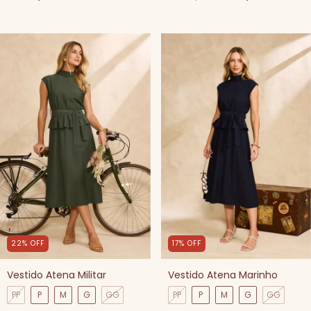
17
%
OFF
22
%
OFF
Vestido Atena Marinho
Vestido Atena Militar
PP
P
M
G
GG
PP
P
M
G
GG