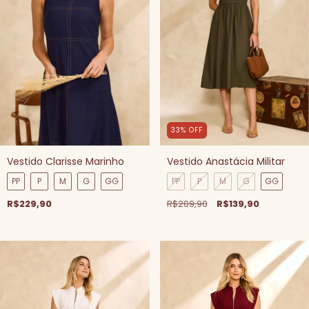
33
%
OFF
Vestido Clarisse Marinho
Vestido Anastácia Militar
PP
P
M
G
GG
PP
P
M
G
GG
R$229,90
R$209,90
R$139,90