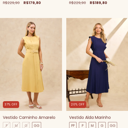
R$229,90
R$189,80
R$229,90
R$179,80
37
%
OFF
20
%
OFF
Vestido Caminho Amarelo
Vestido Alda Marinho
P
M
G
GG
PP
P
M
G
GG