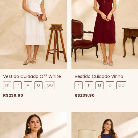
Vestido Cuidado Off White
Vestido Cuidado Vinho
PP
P
M
G
GG
PP
P
M
G
GG
R$239,90
R$239,90