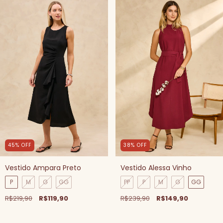
45
%
OFF
38
%
OFF
Vestido Ampara Preto
Vestido Alessa Vinho
P
M
G
GG
PP
P
M
G
GG
R$219,90
R$119,90
R$239,90
R$149,90