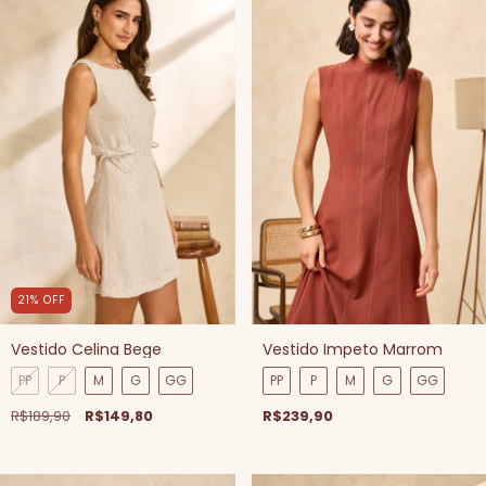
21
%
OFF
Vestido Impeto Marrom
Vestido Celina Bege
PP
P
M
G
GG
PP
P
M
G
GG
R$239,90
R$189,90
R$149,80