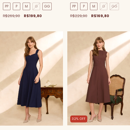
PP
P
M
G
GG
PP
P
M
G
GG
R$269,90
R$199,80
R$229,90
R$169,80
32
%
OFF